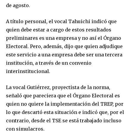
de agosto.
Join our community of
SUBSCRIBERS and be part of the
A título personal, el vocal Tahuichi indicó que
conversation.
quien debe estar a cargo de estos resultados
preliminares es una empresa y no así el Órgano
To subscribe, simply enter your email address on our website
or click the subscribe button below. Don't worry, we respect
Electoral. Pero, además, dijo que quien adjudique
your privacy and won't spam your inbox. Your information is
este servicio a una empresa debe ser una tercera
safe with us.
institución, a través de un convenio
interinstitucional.
La vocal Gutiérrez, proyectista de la norma,
señaló que pareciera que el Órgano Electoral es
SUBSCRIBE
quien no quiere la implementación del TREP, por
lo que descartó esta situación e indicó que, por el
I've read and accept the
Privacy Policy
.
contrario, desde el TSE se está trabajado incluso
con simulacros.