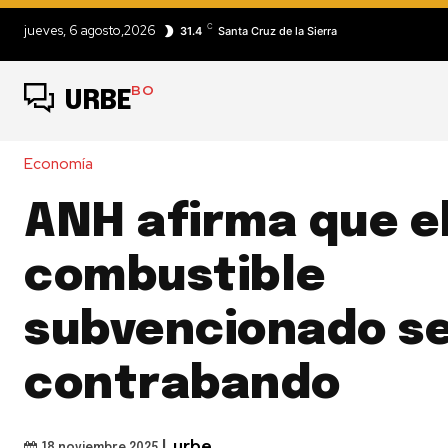
C
jueves, 6 agosto,2026
31.4
Santa Cruz de la Sierra
BO
URBE
Economía
ANH afirma que el
combustible
subvencionado se
contrabando
|
urbe