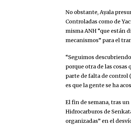
No obstante, Ayala presu
Controladas como de Yaci
misma ANH “que están dil
mecanismos” para el tran
“Seguimos descubriendo, e
Join our commu
porque otra de las cosas
SUBSCRIBERS an
parte de falta de control
of the conversa
es que la gente se ha aco
To subscribe, simply enter your e
El fin de semana, tras un
the subscribe button below. Don'
Hidrocarburos de Senkata,
won't spam your inbox. Your infor
organizadas” en el desv