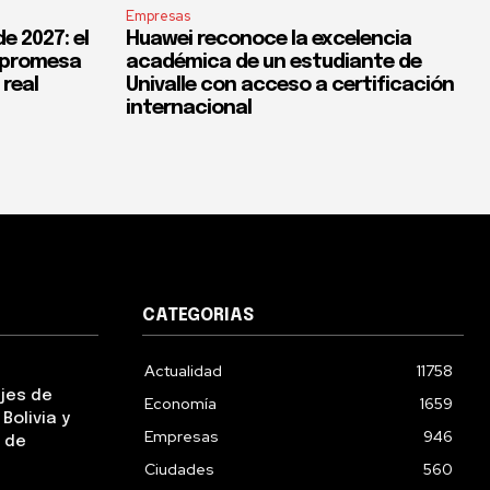
Empresas
e 2027: el
Huawei reconoce la excelencia
a promesa
académica de un estudiante de
 real
Univalle con acceso a certificación
internacional
CATEGORIAS
Actualidad
11758
ejes de
Economía
1659
Bolivia y
Empresas
946
 de
Ciudades
560