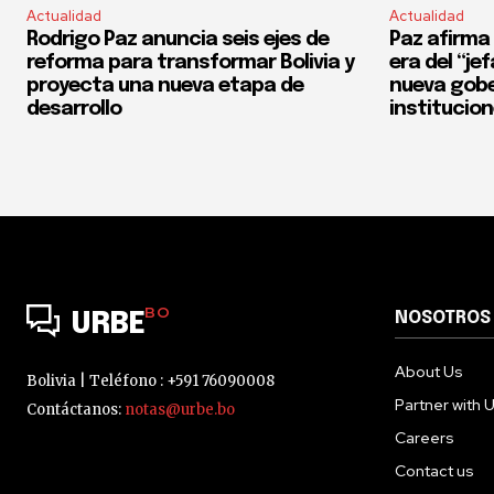
Actualidad
Actualidad
Rodrigo Paz anuncia seis ejes de
Paz afirma 
reforma para transformar Bolivia y
era del “je
proyecta una nueva etapa de
nueva gobe
desarrollo
institucio
BO
NOSOTROS
URBE
About Us
Bolivia | Teléfono : +591 76090008
Partner with 
Contáctanos:
notas@urbe.bo
Careers
Contact us