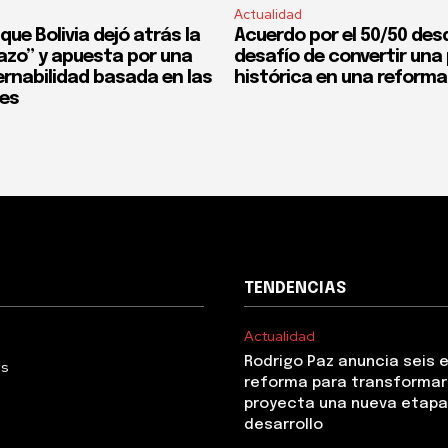
Actualidad
que Bolivia dejó atrás la
Acuerdo por el 50/50 desd
fazo” y apuesta por una
desafío de convertir un
rnabilidad basada en las
histórica en una reforma
nes
TENDENCIAS
Actualidad
Rodrigo Paz anuncia seis 
Us
reforma para transformar 
proyecta una nueva etapa
desarrollo