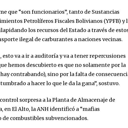
me que “son funcionarios”, tanto de Sustancias
mientos Petrolíferos Fiscales Bolivianos (YPFB) y 
apidando los recursos del Estado a través de esto
sporte ilegal de carburantes a naciones vecinas.
sto va a ir a auditoría y va a tener repercusiones
nity of
 que hemos descubierto es que no solamente por la
d be part
 (hay contrabando), sino por la falta de consecuenci
tion.
stumbrado a hacer lo que le da la gana”, sostuvo.
mail address on our website or click
 control sorpresa a la Planta de Almacenaje de
t worry, we respect your privacy and
I've read and a
 en El Alto, la ANH identificó a “mafias
mation is safe with us.
ío de combustibles subvencionados.