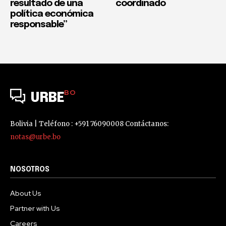
resultado de una
coordinado
política económica
responsable”
BO
URBE
Bolivia | Teléfono : +591 76090008 Contáctanos:
notas@urbe.bo
NOSOTROS
About Us
Partner with Us
Careers