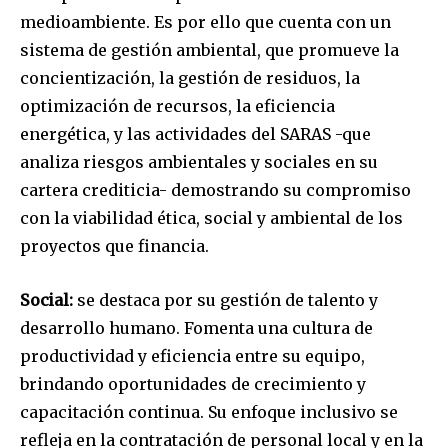
medioambiente. Es por ello que cuenta con un
sistema de gestión ambiental, que promueve la
concientización, la gestión de residuos, la
optimización de recursos, la eficiencia
energética, y las actividades del SARAS -que
analiza riesgos ambientales y sociales en su
cartera crediticia- demostrando su compromiso
con la viabilidad ética, social y ambiental de los
proyectos que financia.
Join our community of
Social:
se destaca por su gestión de talento y
SUBSCRIBERS and be part of the
desarrollo humano. Fomenta una cultura de
conversation.
productividad y eficiencia entre su equipo,
brindando oportunidades de crecimiento y
To subscribe, simply enter your email address on our website
or click the subscribe button below. Don't worry, we respect
capacitación continua. Su enfoque inclusivo se
your privacy and won't spam your inbox. Your information is
refleja en la contratación de personal local y en la
safe with us.