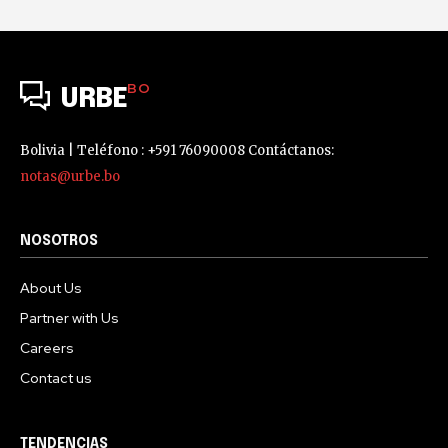
BO
URBE
Bolivia | Teléfono : +591 76090008 Contáctanos:
notas@urbe.bo
NOSOTROS
About Us
Partner with Us
Careers
Contact us
TENDENCIAS