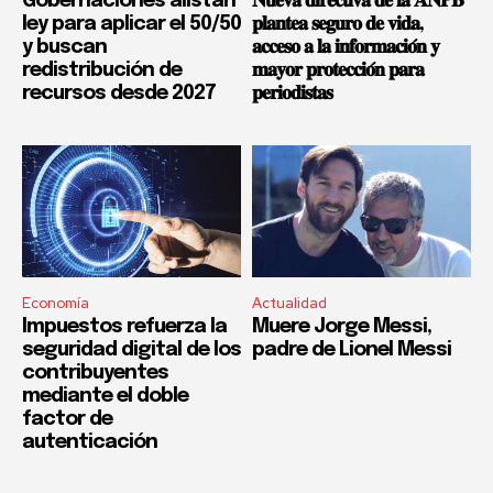
Gobernaciones alistan
𝐍𝐮𝐞𝐯𝐚 𝐝𝐢𝐫𝐞𝐜𝐭𝐢𝐯𝐚 𝐝𝐞 𝐥𝐚 𝐀𝐍𝐏𝐁
ley para aplicar el 50/50
𝐩𝐥𝐚𝐧𝐭𝐞𝐚 𝐬𝐞𝐠𝐮𝐫𝐨 𝐝𝐞 𝐯𝐢𝐝𝐚,
y buscan
𝐚𝐜𝐜𝐞𝐬𝐨 𝐚 𝐥𝐚 𝐢𝐧𝐟𝐨𝐫𝐦𝐚𝐜𝐢𝐨́𝐧 𝐲
redistribución de
𝐦𝐚𝐲𝐨𝐫 𝐩𝐫𝐨𝐭𝐞𝐜𝐜𝐢𝐨́𝐧 𝐩𝐚𝐫𝐚
recursos desde 2027
𝐩𝐞𝐫𝐢𝐨𝐝𝐢𝐬𝐭𝐚𝐬
Economía
Actualidad
Impuestos refuerza la
Muere Jorge Messi,
seguridad digital de los
padre de Lionel Messi
contribuyentes
mediante el doble
factor de
autenticación