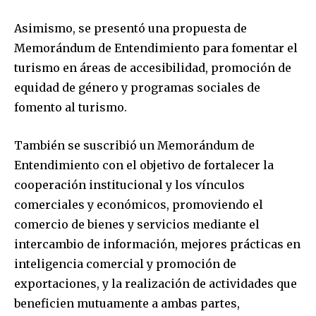
Asimismo, se presentó una propuesta de
Memorándum de Entendimiento para fomentar el
turismo en áreas de accesibilidad, promoción de
equidad de género y programas sociales de
fomento al turismo.
También se suscribió un Memorándum de
Entendimiento con el objetivo de fortalecer la
Join our community of
cooperación institucional y los vínculos
SUBSCRIBERS and be part of the
comerciales y económicos, promoviendo el
conversation.
comercio de bienes y servicios mediante el
intercambio de información, mejores prácticas en
To subscribe, simply enter your email address on our website
or click the subscribe button below. Don't worry, we respect
inteligencia comercial y promoción de
your privacy and won't spam your inbox. Your information is
exportaciones, y la realización de actividades que
safe with us.
beneficien mutuamente a ambas partes,