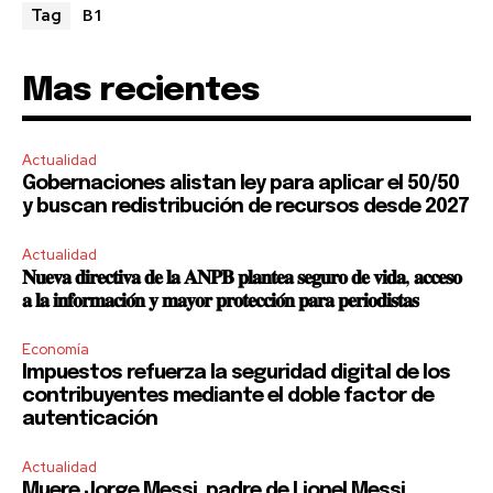
B1
Tag
Mas recientes
Actualidad
Gobernaciones alistan ley para aplicar el 50/50
y buscan redistribución de recursos desde 2027
Actualidad
𝐍𝐮𝐞𝐯𝐚 𝐝𝐢𝐫𝐞𝐜𝐭𝐢𝐯𝐚 𝐝𝐞 𝐥𝐚 𝐀𝐍𝐏𝐁 𝐩𝐥𝐚𝐧𝐭𝐞𝐚 𝐬𝐞𝐠𝐮𝐫𝐨 𝐝𝐞 𝐯𝐢𝐝𝐚, 𝐚𝐜𝐜𝐞𝐬𝐨
𝐚 𝐥𝐚 𝐢𝐧𝐟𝐨𝐫𝐦𝐚𝐜𝐢𝐨́𝐧 𝐲 𝐦𝐚𝐲𝐨𝐫 𝐩𝐫𝐨𝐭𝐞𝐜𝐜𝐢𝐨́𝐧 𝐩𝐚𝐫𝐚 𝐩𝐞𝐫𝐢𝐨𝐝𝐢𝐬𝐭𝐚𝐬
Economía
Impuestos refuerza la seguridad digital de los
contribuyentes mediante el doble factor de
autenticación
Actualidad
Muere Jorge Messi, padre de Lionel Messi