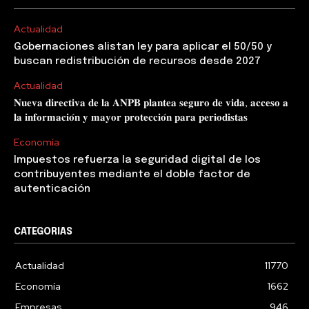
Actualidad
Gobernaciones alistan ley para aplicar el 50/50 y
buscan redistribución de recursos desde 2027
Actualidad
𝐍𝐮𝐞𝐯𝐚 𝐝𝐢𝐫𝐞𝐜𝐭𝐢𝐯𝐚 𝐝𝐞 𝐥𝐚 𝐀𝐍𝐏𝐁 𝐩𝐥𝐚𝐧𝐭𝐞𝐚 𝐬𝐞𝐠𝐮𝐫𝐨 𝐝𝐞 𝐯𝐢𝐝𝐚, 𝐚𝐜𝐜𝐞𝐬𝐨 𝐚
𝐥𝐚 𝐢𝐧𝐟𝐨𝐫𝐦𝐚𝐜𝐢𝐨́𝐧 𝐲 𝐦𝐚𝐲𝐨𝐫 𝐩𝐫𝐨𝐭𝐞𝐜𝐜𝐢𝐨́𝐧 𝐩𝐚𝐫𝐚 𝐩𝐞𝐫𝐢𝐨𝐝𝐢𝐬𝐭𝐚𝐬
Economía
Impuestos refuerza la seguridad digital de los
contribuyentes mediante el doble factor de
autenticación
CATEGORIAS
Actualidad
11770
Economía
1662
Empresas
946