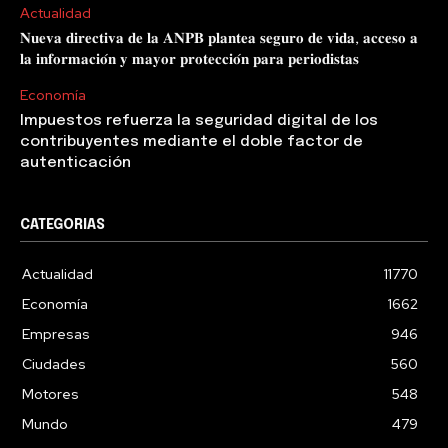
Actualidad
𝐍𝐮𝐞𝐯𝐚 𝐝𝐢𝐫𝐞𝐜𝐭𝐢𝐯𝐚 𝐝𝐞 𝐥𝐚 𝐀𝐍𝐏𝐁 𝐩𝐥𝐚𝐧𝐭𝐞𝐚 𝐬𝐞𝐠𝐮𝐫𝐨 𝐝𝐞 𝐯𝐢𝐝𝐚, 𝐚𝐜𝐜𝐞𝐬𝐨 𝐚
𝐥𝐚 𝐢𝐧𝐟𝐨𝐫𝐦𝐚𝐜𝐢𝐨́𝐧 𝐲 𝐦𝐚𝐲𝐨𝐫 𝐩𝐫𝐨𝐭𝐞𝐜𝐜𝐢𝐨́𝐧 𝐩𝐚𝐫𝐚 𝐩𝐞𝐫𝐢𝐨𝐝𝐢𝐬𝐭𝐚𝐬
Economía
Impuestos refuerza la seguridad digital de los
contribuyentes mediante el doble factor de
autenticación
CATEGORIAS
Actualidad
11770
Economía
1662
Empresas
946
Ciudades
560
Motores
548
Mundo
479