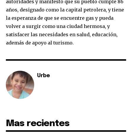
autoridades y manifestó que su pueblo cumple 86
años, designado como la capital petrolera, y tiene
la esperanza de que se encuentre gas y pueda
volver a surgir como una ciudad hermosa, y
satisfacer las necesidades en salud, educación,
además de apoyo al turismo.
Join our community of
SUBSCRIBERS and be part of the
conversation.
Urbe
To subscribe, simply enter your email address on our website
or click the subscribe button below. Don't worry, we respect
your privacy and won't spam your inbox. Your information is
safe with us.
Mas recientes