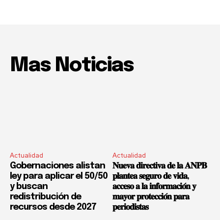
Mas Noticias
Actualidad
Actualidad
Gobernaciones alistan
𝐍𝐮𝐞𝐯𝐚 𝐝𝐢𝐫𝐞𝐜𝐭𝐢𝐯𝐚 𝐝𝐞 𝐥𝐚 𝐀𝐍𝐏𝐁
ley para aplicar el 50/50
𝐩𝐥𝐚𝐧𝐭𝐞𝐚 𝐬𝐞𝐠𝐮𝐫𝐨 𝐝𝐞 𝐯𝐢𝐝𝐚,
y buscan
𝐚𝐜𝐜𝐞𝐬𝐨 𝐚 𝐥𝐚 𝐢𝐧𝐟𝐨𝐫𝐦𝐚𝐜𝐢𝐨́𝐧 𝐲
redistribución de
𝐦𝐚𝐲𝐨𝐫 𝐩𝐫𝐨𝐭𝐞𝐜𝐜𝐢𝐨́𝐧 𝐩𝐚𝐫𝐚
recursos desde 2027
𝐩𝐞𝐫𝐢𝐨𝐝𝐢𝐬𝐭𝐚𝐬