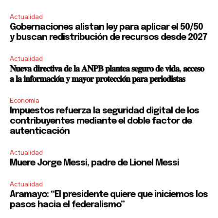
Actualidad
SUBSCRIBE
Gobernaciones alistan ley para aplicar el 50/50
y buscan redistribución de recursos desde 2027
I've read and accept the
Privacy Policy
.
Actualidad
𝐍𝐮𝐞𝐯𝐚 𝐝𝐢𝐫𝐞𝐜𝐭𝐢𝐯𝐚 𝐝𝐞 𝐥𝐚 𝐀𝐍𝐏𝐁 𝐩𝐥𝐚𝐧𝐭𝐞𝐚 𝐬𝐞𝐠𝐮𝐫𝐨 𝐝𝐞 𝐯𝐢𝐝𝐚, 𝐚𝐜𝐜𝐞𝐬𝐨
𝐚 𝐥𝐚 𝐢𝐧𝐟𝐨𝐫𝐦𝐚𝐜𝐢𝐨́𝐧 𝐲 𝐦𝐚𝐲𝐨𝐫 𝐩𝐫𝐨𝐭𝐞𝐜𝐜𝐢𝐨́𝐧 𝐩𝐚𝐫𝐚 𝐩𝐞𝐫𝐢𝐨𝐝𝐢𝐬𝐭𝐚𝐬
Economía
Impuestos refuerza la seguridad digital de los
contribuyentes mediante el doble factor de
autenticación
Actualidad
Muere Jorge Messi, padre de Lionel Messi
Actualidad
Aramayo: “El presidente quiere que iniciemos los
pasos hacia el federalismo”