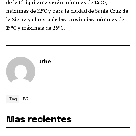
de la Chiquitania serán mínimas de 14°C y
conversation.
máximas de 32°C y para la ciudad de Santa Cruz de
To subscribe, simply enter your email address on our website
la Sierra y el resto de las provincias mínimas de
or click the subscribe button below. Don't worry, we respect
15ºC y máximas de 26ºC.
your privacy and won't spam your inbox. Your information is
safe with us.
urbe
SUBSCRIBE
I've read and accept the
Privacy Policy
.
B2
Tag
Mas recientes