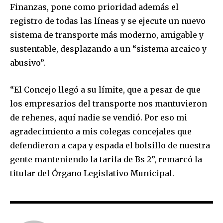
Finanzas, pone como prioridad además el
registro de todas las líneas y se ejecute un nuevo
sistema de transporte más moderno, amigable y
sustentable, desplazando a un “sistema arcaico y
abusivo”.
Join our community of
“El Concejo llegó a su límite, que a pesar de que
SUBSCRIBERS and be part of the
los empresarios del transporte nos mantuvieron
conversation.
de rehenes, aquí nadie se vendió. Por eso mi
To subscribe, simply enter your email address on our website
agradecimiento a mis colegas concejales que
or click the subscribe button below. Don't worry, we respect
defendieron a capa y espada el bolsillo de nuestra
your privacy and won't spam your inbox. Your information is
safe with us.
gente manteniendo la tarifa de Bs 2”, remarcó la
titular del Órgano Legislativo Municipal.