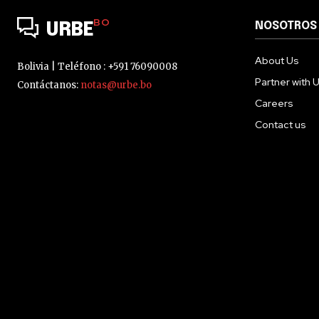
BO
NOSOTROS
URBE
About Us
Bolivia | Teléfono : +591 76090008
Partner with 
Contáctanos:
notas@urbe.bo
Careers
Contact us