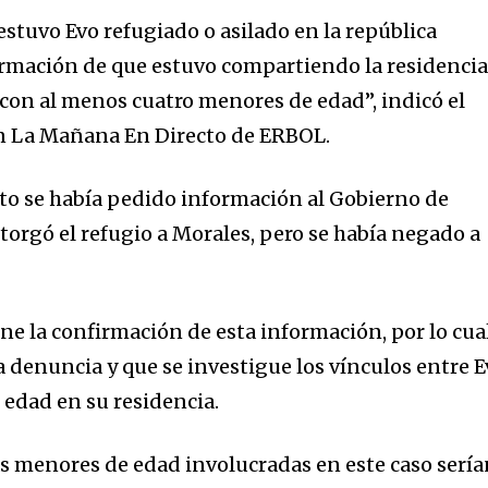
stuvo Evo refugiado o asilado en la república
rmación de que estuvo compartiendo la residenci
on al menos cuatro menores de edad”, indicó el
n La Mañana En Directo de ERBOL.
o se había pedido información al Gobierno de
torgó el refugio a Morales, pero se había negado a
ne la confirmación de esta información, por lo cua
nity of
a denuncia y que se investigue los vínculos entre 
d be part
 edad en su residencia.
tion.
as menores de edad involucradas en este caso serí
mail address on our website or click