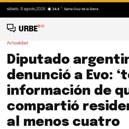
C
sábado, 8 agosto,2026
24.4
Santa Cruz de la Sierra
BO
URBE
Actualidad
Diputado argenti
denunció a Evo: 
información de q
compartió reside
al menos cuatro