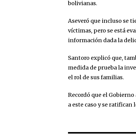
the subscribe button below. Don'
bolivianas.
won't spam your inbox. Your infor
Aseveró que incluso se ti
víctimas, pero se está e
información dada la deli
Santoro explicó que, tamb
medida de prueba la inve
el rol de sus familias.
Recordó que el Gobierno
a este caso y se ratifica