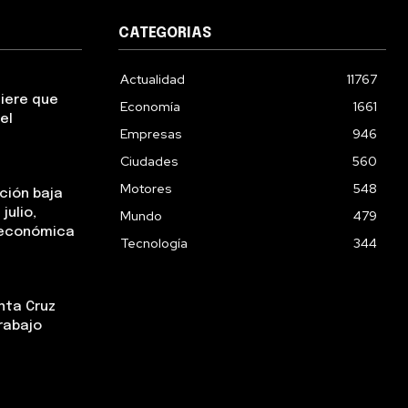
CATEGORIAS
Actualidad
11767
uiere que
Economía
1661
el
Empresas
946
Ciudades
560
Motores
548
ación baja
julio,
Mundo
479
a económica
Tecnología
344
nta Cruz
rabajo