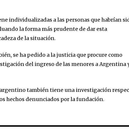
t worry, we respect your privacy and
I've read and a
mation is safe with us.
ene individualizadas a las personas que habrían si
valuando la forma más prudente de dar esta
cadeza de la situación.
ién, se ha pedido a la justicia que procure como
stigación del ingreso de las menores a Argentina 
 argentino también tiene una investigación respe
n los hechos denunciados por la fundación.