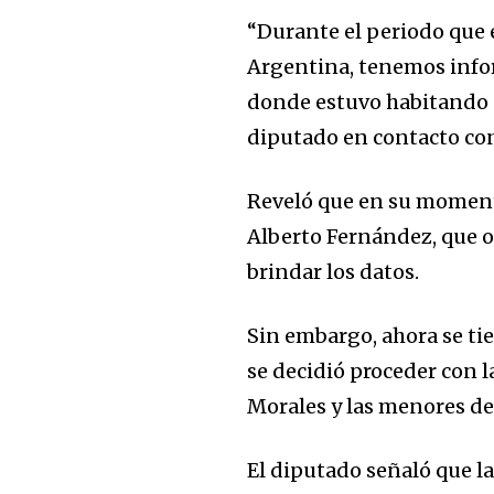
“Durante el periodo que e
Argentina, tenemos info
donde estuvo habitando c
diputado en contacto co
Reveló que en su moment
Alberto Fernández, que o
brindar los datos.
Sin embargo, ahora se tie
Join our commu
se decidió proceder con l
SUBSCRIBERS an
Morales y las menores de
of the conversa
El diputado señaló que l
To subscribe, simply enter your e