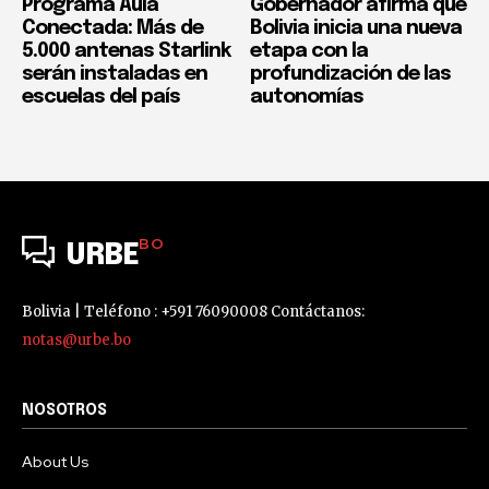
Programa Aula
Gobernador afirma que
Conectada: Más de
Bolivia inicia una nueva
5.000 antenas Starlink
etapa con la
serán instaladas en
profundización de las
escuelas del país
autonomías
BO
URBE
Bolivia | Teléfono : +591 76090008 Contáctanos:
notas@urbe.bo
NOSOTROS
About Us