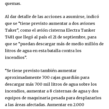
quemas.
Al dar detalle de las acciones a asumirse, indicó
Join our community of
que se “tiene previsto aumentar a dos aviones
SUBSCRIBERS and be part of the
Taker”, como el avión cisterna Electra Tanker
conversation.
T481 que llegó al país el 21 de septiembre, para
que se “puedan descargar más de medio millón de
To subscribe, simply enter your email address on our website
or click the subscribe button below. Don't worry, we respect
litros de agua en esta batalla contra los
your privacy and won't spam your inbox. Your information is
incendios”.
safe with us.
“Se tiene previsto también aumentar
aproximadamente 700 cajas guardián para
descargar más 700 mil litros de agua sobre los
incendios, aumentar a 8 cisternas de agua y dos
SUBSCRIBE
equipos de maquinaria pesada para desplazarlos
I've read and accept the
Privacy Policy
.
a las áreas afectadas. Aumentar en 2.000