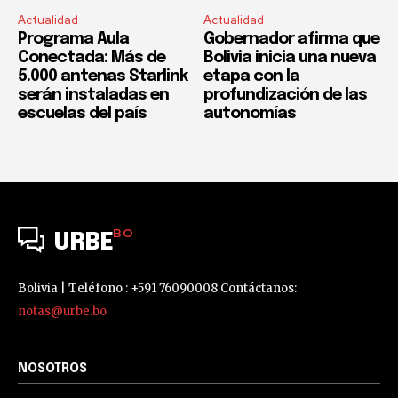
Actualidad
Actualidad
Programa Aula
Gobernador afirma que
Conectada: Más de
Bolivia inicia una nueva
5.000 antenas Starlink
etapa con la
serán instaladas en
profundización de las
escuelas del país
autonomías
BO
URBE
Bolivia | Teléfono : +591 76090008 Contáctanos:
notas@urbe.bo
NOSOTROS