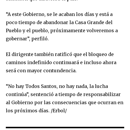
“A este Gobierno, se le acaban los días y está a
poco tiempo de abandonar la Casa Grande del
Pueblo y el pueblo, próximamente volveremos a
Join our community of
SUBSCRIBERS and be part of the
gobernar”, perfiló.
conversation.
El dirigente también ratificó que el bloqueo de
To subscribe, simply enter your email address on our website
caminos indefinido continuará e incluso ahora
or click the subscribe button below. Don't worry, we respect
your privacy and won't spam your inbox. Your information is
será con mayor contundencia.
safe with us.
“No hay Todos Santos, no hay nada, la lucha
continúa”, sentenció a tiempo de responsabilizar
al Gobierno por las consecuencias que ocurran en
los próximos días. /Erbol/
SUBSCRIBE
I've read and accept the
Privacy Policy
.