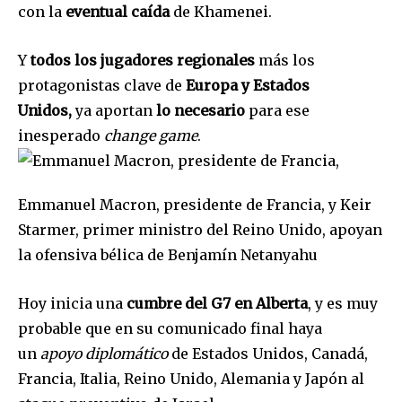
con la
eventual caída
de Khamenei.
Y
todos los jugadores regionales
más los
protagonistas clave de
Europa y Estados
Unidos,
ya aportan
lo necesario
para ese
inesperado
change game
.
Join our community of
Emmanuel Macron, presidente de Francia, y Keir
SUBSCRIBERS and be part of the
Starmer, primer ministro del Reino Unido, apoyan
conversation.
la ofensiva bélica de Benjamín Netanyahu
To subscribe, simply enter your email address on our website
or click the subscribe button below. Don't worry, we respect
Hoy inicia una
cumbre del G7 en Alberta
, y es muy
your privacy and won't spam your inbox. Your information is
safe with us.
probable que en su comunicado final haya
un
apoyo diplomático
de Estados Unidos, Canadá,
Francia, Italia, Reino Unido, Alemania y Japón al