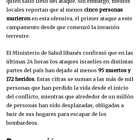
quien salió ileso del ataque. Sin embargo, medios
Join our community of
locales reportan que al menos
cinco personas
SUBSCRIBERS and be part of the
murieron
en esta ofensiva, el primer ataque a este
conversation.
campamento desde que comenzó la invasión
terrestre.
To subscribe, simply enter your email address on our website
or click the subscribe button below. Don't worry, we respect
your privacy and won't spam your inbox. Your information is
El Ministerio de Salud libanés confirmó que en las
safe with us.
últimas 24 horas los ataques israelíes en distintas
partes del país han dejado al menos
95 muertos y
172 heridos
. Estas cifras se suman a las más de mil
personas que han perdido la vida desde el inicio
del conflicto, mientras que alrededor de un millón
SUBSCRIBE
de personas han sido desplazadas, obligadas a
I've read and accept the
Privacy Policy
.
huir de sus hogares para escapar de los
bombardeos.