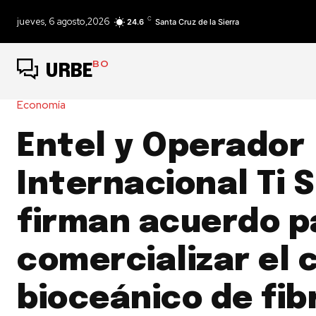
C
jueves, 6 agosto,2026
24.6
Santa Cruz de la Sierra
BO
URBE
Economía
Entel y Operador
Internacional Ti 
firman acuerdo p
comercializar el 
bioceánico de fib