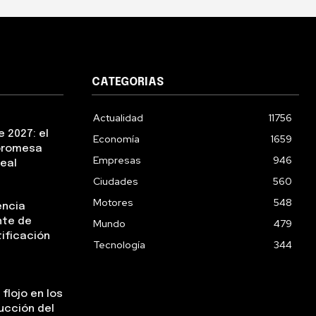
CATEGORIAS
Actualidad
11756
 2027: el
Economía
1659
 promesa
Empresas
946
real
Ciudades
560
Motores
548
encia
nte de
Mundo
479
tificación
Tecnología
344
flojo en los
ucción del