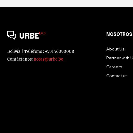
BO
NOSOTROS
URBE
About Us
Bolivia | Teléfono : +591 76090008
Partner with 
Contáctanos:
notas@urbe.bo
Careers
Contact us