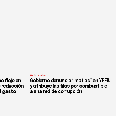
Actualidad
o flojo en
Gobierno denuncia “mafias” en YPFB
e reducción
y atribuye las filas por combustible
el gasto
a una red de corrupción