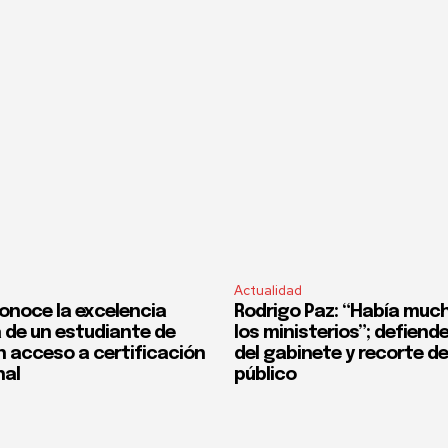
Actualidad
onoce la excelencia
Rodrigo Paz: “Había much
de un estudiante de
los ministerios”; defiend
n acceso a certificación
del gabinete y recorte d
nal
público