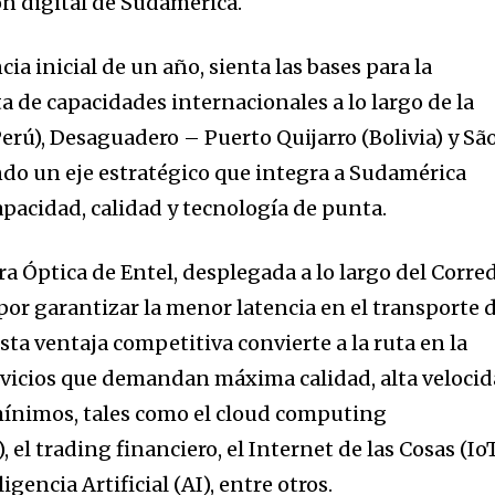
n digital de Sudamérica.
ia inicial de un año, sienta las bases para la
a de capacidades internacionales a lo largo de la
erú), Desaguadero – Puerto Quijarro (Bolivia) y Sã
ando un eje estratégico que integra a Sudamérica
apacidad, calidad y tecnología de punta.
ra Óptica de Entel, desplegada a lo largo del Corre
por garantizar la menor latencia en el transporte 
Esta ventaja competitiva convierte a la ruta en la
rvicios que demandan máxima calidad, alta veloci
mínimos, tales como el cloud computing
 el trading financiero, el Internet de las Cosas (Io
igencia Artificial (AI), entre otros.