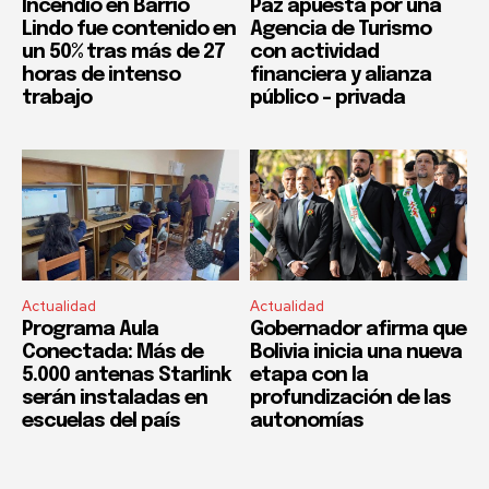
Incendio en Barrio
Paz apuesta por una
Lindo fue contenido en
Agencia de Turismo
un 50% tras más de 27
con actividad
horas de intenso
financiera y alianza
trabajo
público – privada
Actualidad
Actualidad
Programa Aula
Gobernador afirma que
Conectada: Más de
Bolivia inicia una nueva
5.000 antenas Starlink
etapa con la
serán instaladas en
profundización de las
escuelas del país
autonomías