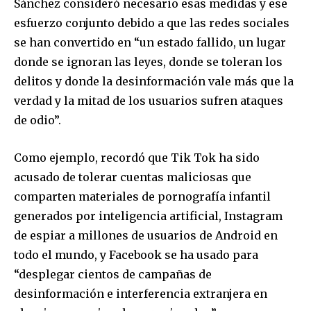
Sánchez consideró necesario esas medidas y ese
Join our community of
esfuerzo conjunto debido a que las redes sociales
SUBSCRIBERS and be part of the
se han convertido en “un estado fallido, un lugar
conversation.
donde se ignoran las leyes, donde se toleran los
To subscribe, simply enter your email address on our website
delitos y donde la desinformación vale más que la
or click the subscribe button below. Don't worry, we respect
verdad y la mitad de los usuarios sufren ataques
your privacy and won't spam your inbox. Your information is
safe with us.
de odio”.
Como ejemplo, recordó que Tik Tok ha sido
acusado de tolerar cuentas maliciosas que
comparten materiales de pornografía infantil
SUBSCRIBE
generados por inteligencia artificial, Instagram
de espiar a millones de usuarios de Android en
I've read and accept the
Privacy Policy
.
todo el mundo, y Facebook se ha usado para
“desplegar cientos de campañas de
desinformación e interferencia extranjera en