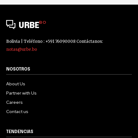
BO
URBE
Bolivia | Teléfono : +591 76090008 Contáctanos:
notas@urbe.bo
NOSOTROS
About Us
Partner with Us
Careers
Contact us
TENDENCIAS