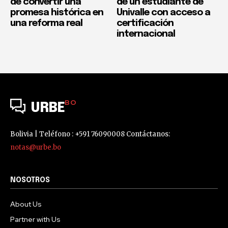
de convertir una
de un estudiante de
promesa histórica en
Univalle con acceso a
una reforma real
certificación
internacional
BO
URBE
Bolivia | Teléfono : +591 76090008 Contáctanos:
notas@urbe.bo
NOSOTROS
About Us
Partner with Us