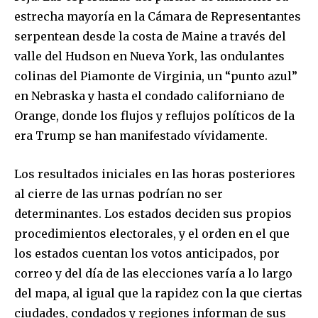
estrecha mayoría en la Cámara de Representantes
serpentean desde la costa de Maine a través del
valle del Hudson en Nueva York, las ondulantes
Join our community of
colinas del Piamonte de Virginia, un “punto azul”
SUBSCRIBERS and be part of the
en Nebraska y hasta el condado californiano de
conversation.
Orange, donde los flujos y reflujos políticos de la
era Trump se han manifestado vívidamente.
To subscribe, simply enter your email address on our website
or click the subscribe button below. Don't worry, we respect
your privacy and won't spam your inbox. Your information is
Los resultados iniciales en las horas posteriores
safe with us.
al cierre de las urnas podrían no ser
determinantes. Los estados deciden sus propios
procedimientos electorales, y el orden en el que
los estados cuentan los votos anticipados, por
SUBSCRIBE
correo y del día de las elecciones varía a lo largo
del mapa, al igual que la rapidez con la que ciertas
I've read and accept the
Privacy Policy
.
ciudades, condados y regiones informan de sus