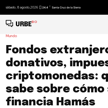
C
sábado, 8 agosto,2026
24.4
Santa Cruz de la Sierra
BO
URBE
Mundo
Fondos extranjer
donativos, impue
criptomonedas: q
sabe sobre cómo 
financia Hamás