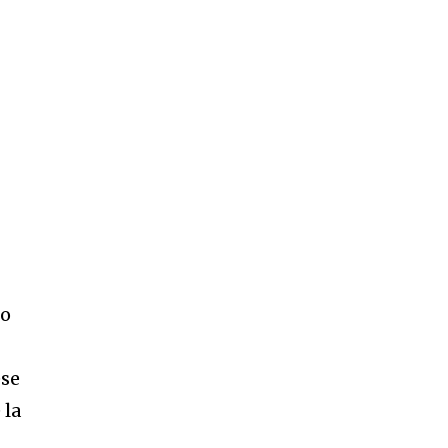
no
ese
 la