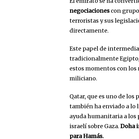
El emirato se ha converti
negociaciones
con grupos
terroristas y sus legisla
directamente.
Este papel de intermedi
tradicionalmente Egipto,
estos momentos con los r
miliciano.
Qatar, que es uno de los 
también ha enviado a lo l
ayuda humanitaria a los 
israelí sobre Gaza.
Doha i
para Hamás.