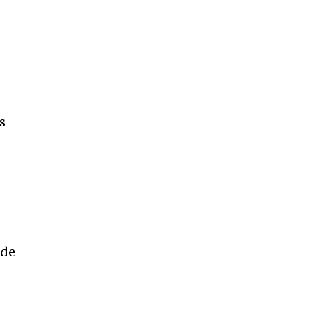
s
 de