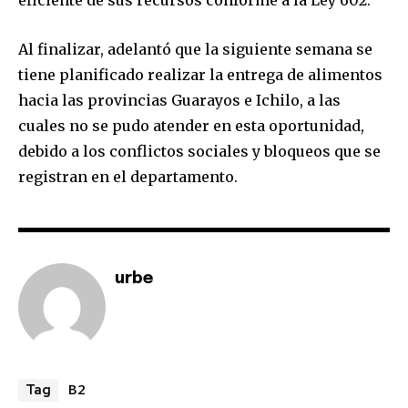
safe with us.
Al finalizar, adelantó que la siguiente semana se
tiene planificado realizar la entrega de alimentos
hacia las provincias Guarayos e Ichilo, a las
cuales no se pudo atender en esta oportunidad,
SUBSCRIBE
debido a los conflictos sociales y bloqueos que se
registran en el departamento.
I've read and accept the
Privacy Policy
.
urbe
B2
Tag