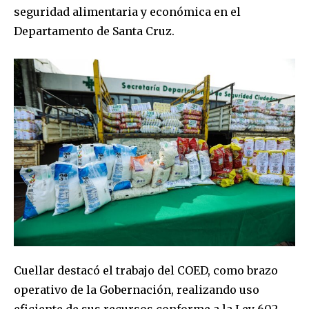
seguridad alimentaria y económica en el
Departamento de Santa Cruz.
Join our community of
SUBSCRIBERS and be part of the
conversation.
Cuellar destacó el trabajo del COED, como brazo
To subscribe, simply enter your email address on our website
operativo de la Gobernación, realizando uso
or click the subscribe button below. Don't worry, we respect
your privacy and won't spam your inbox. Your information is
eficiente de sus recursos conforme a la Ley 602.