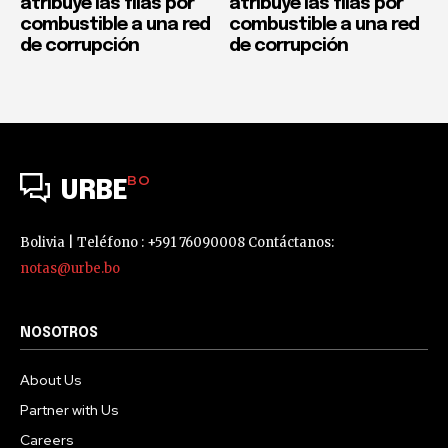
atribuye las filas por
atribuye las filas por
combustible a una red
combustible a una red
de corrupción
de corrupción
BO
URBE
Bolivia | Teléfono : +591 76090008 Contáctanos:
notas@urbe.bo
NOSOTROS
About Us
Partner with Us
Careers