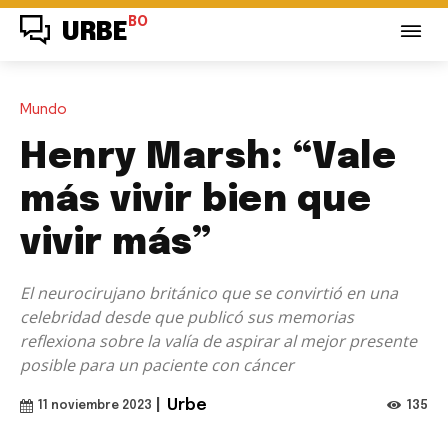
BO
URBE
Mundo
Henry Marsh: “Vale
más vivir bien que
vivir más”
El neurocirujano británico que se convirtió en una
celebridad desde que publicó sus memorias
reflexiona sobre la valía de aspirar al mejor presente
posible para un paciente con cáncer
|
Urbe
135
11 noviembre 2023