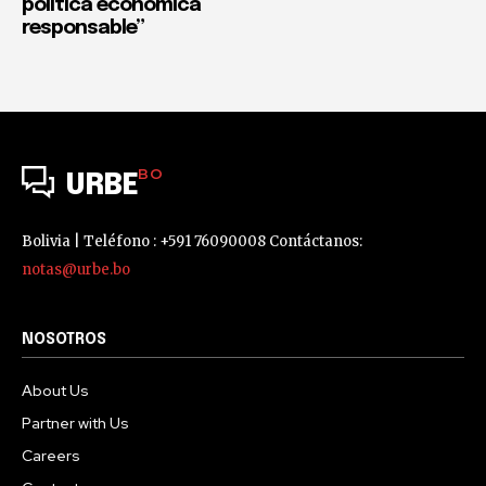
política económica
responsable”
BO
URBE
Bolivia | Teléfono : +591 76090008 Contáctanos:
notas@urbe.bo
NOSOTROS
About Us
Partner with Us
Careers