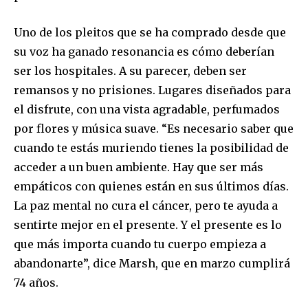
Uno de los pleitos que se ha comprado desde que
su voz ha ganado resonancia es cómo deberían
ser los hospitales. A su parecer, deben ser
remansos y no prisiones. Lugares diseñados para
el disfrute, con una vista agradable, perfumados
por flores y música suave. “Es necesario saber que
cuando te estás muriendo tienes la posibilidad de
acceder a un buen ambiente. Hay que ser más
empáticos con quienes están en sus últimos días.
Join our community of
La paz mental no cura el cáncer, pero te ayuda a
SUBSCRIBERS and be part of the
sentirte mejor en el presente. Y el presente es lo
conversation.
que más importa cuando tu cuerpo empieza a
To subscribe, simply enter your email address on our website
abandonarte”, dice Marsh, que en marzo cumplirá
or click the subscribe button below. Don't worry, we respect
74 años.
your privacy and won't spam your inbox. Your information is
safe with us.