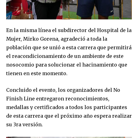
En la misma línea el subdirector del Hospital de la
Mujer, Mirko Gorena, agradeció a toda la
población que se unió a esta carrera que permitirá
el reacondicionamiento de un ambiente de este
nosocomio para solucionar el hacinamiento que
tienen en este momento.
Concluido el evento, los organizadores del No
Finish Line entregaron reconocimientos,
Join our community of
medallas y certificados a todos los participantes
SUBSCRIBERS and be part of the
de esta carrera que el próximo año espera realizar
conversation.
su 3ra versión.
To subscribe, simply enter your email address on our website