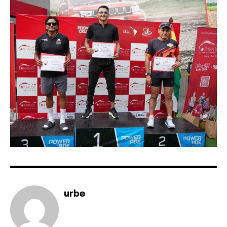
or click the subscribe button below. Don't worry, we respect
your privacy and won't spam your inbox. Your information is
safe with us.
SUBSCRIBE
I've read and accept the
Privacy Policy
.
urbe