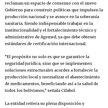
reclaman un espacio de consenso con el nuevo
Gobierno para construir políticas que impulsen la
producción nacional y se avance en la soberanía
sanitaria. Siendo indispensable trabajar en la
institucionalidad y el fortalecimiento técnico y
administrativo de Agemed, ya que debe obtener
estándares de certificación internacional.
Join our community of
“El propósito no solo es que se garantice la
SUBSCRIBERS and be part of the
seguridad jurídica, sino que se implementen
conversation.
soluciones estructurales acordes a fortalecer la
To subscribe, simply enter your email address on our website
producción local y normalizar el abastecimiento
or click the subscribe button below. Don't worry, we respect
de medicamentos, beneficiando así a la salud de
your privacy and won't spam your inbox. Your information is
todos los bolivianos,” señala Cifabol.
safe with us.
La entidad reitera su plena disposición y