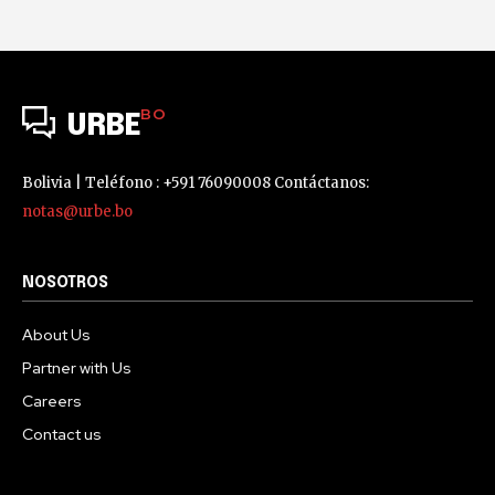
BO
URBE
Bolivia | Teléfono : +591 76090008 Contáctanos:
notas@urbe.bo
NOSOTROS
About Us
Partner with Us
Careers
Contact us