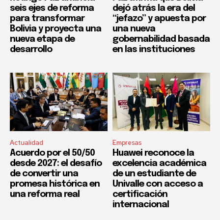
seis ejes de reforma
dejó atrás la era del
para transformar
“jefazo” y apuesta por
Bolivia y proyecta una
una nueva
nueva etapa de
gobernabilidad basada
desarrollo
en las instituciones
Actualidad
Empresas
Acuerdo por el 50/50
Huawei reconoce la
desde 2027: el desafío
excelencia académica
de convertir una
de un estudiante de
promesa histórica en
Univalle con acceso a
una reforma real
certificación
internacional