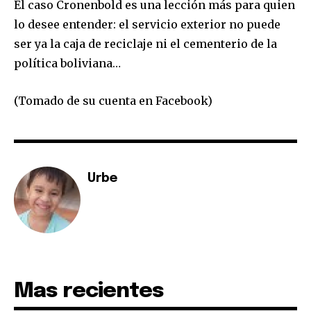
El caso Cronenbold es una lección más para quien
lo desee entender: el servicio exterior no puede
Join our community of
ser ya la caja de reciclaje ni el cementerio de la
SUBSCRIBERS and be part of the
política boliviana…
conversation.
To subscribe, simply enter your email address on our website
(Tomado de su cuenta en Facebook)
or click the subscribe button below. Don't worry, we respect
your privacy and won't spam your inbox. Your information is
safe with us.
Urbe
SUBSCRIBE
I've read and accept the
Privacy Policy
.
Mas recientes