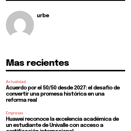
conversation.
To subscribe, simply enter your email address on our website
urbe
or click the subscribe button below. Don't worry, we respect
your privacy and won't spam your inbox. Your information is
safe with us.
Mas recientes
SUBSCRIBE
Actualidad
I've read and accept the
Privacy Policy
.
Acuerdo por el 50/50 desde 2027: el desafío de
convertir una promesa histórica en una
reforma real
Empresas
Huawei reconoce la excelencia académica de
un estudiante de Univalle con acceso a