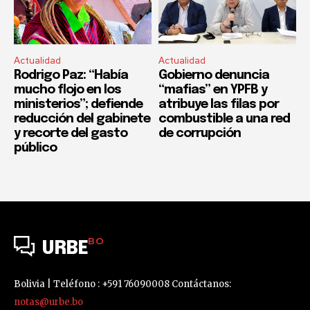
Actualidad
Actualidad
Rodrigo Paz: “Había
Gobierno denuncia
mucho flojo en los
“mafias” en YPFB y
ministerios”; defiende
atribuye las filas por
reducción del gabinete
combustible a una red
y recorte del gasto
de corrupción
público
BO
URBE
Bolivia | Teléfono : +591 76090008 Contáctanos:
notas@urbe.bo