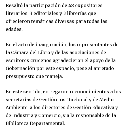
To subscribe, simply enter your email address on our website
Resaltó la participación de 48 expositores
or click the subscribe button below. Don't worry, we respect
your privacy and won't spam your inbox. Your information is
literarios, 3 editoriales y 3 librerías que
safe with us.
ofrecieron temáticas diversas para todas las
edades.
En el acto de inauguración, los representantes de
la Cámara del Libro y de las asociaciones de
SUBSCRIBE
escritores cruceños agradecieron el apoyo de la
Gobernación por este espacio, pese al apretado
I've read and accept the
Privacy Policy
.
presupuesto que maneja.
En este sentido, entregaron reconocimientos a los
secretarias de Gestión Institucional y de Medio
Ambiente, a los directores de Gestión Educativa y
de Industria y Comercio, y a la responsable de la
Biblioteca Departamental.