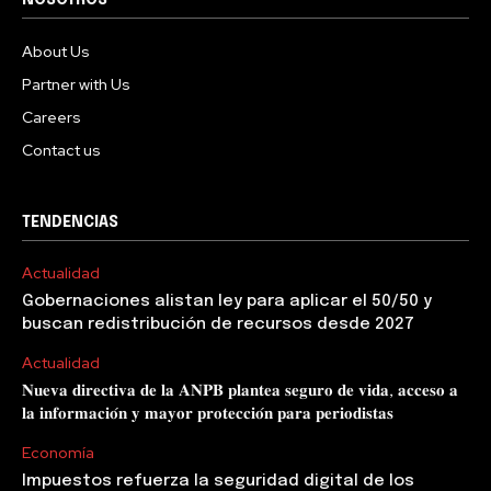
NOSOTROS
About Us
Partner with Us
Careers
Contact us
TENDENCIAS
Actualidad
Gobernaciones alistan ley para aplicar el 50/50 y
buscan redistribución de recursos desde 2027
Actualidad
𝐍𝐮𝐞𝐯𝐚 𝐝𝐢𝐫𝐞𝐜𝐭𝐢𝐯𝐚 𝐝𝐞 𝐥𝐚 𝐀𝐍𝐏𝐁 𝐩𝐥𝐚𝐧𝐭𝐞𝐚 𝐬𝐞𝐠𝐮𝐫𝐨 𝐝𝐞 𝐯𝐢𝐝𝐚, 𝐚𝐜𝐜𝐞𝐬𝐨 𝐚
𝐥𝐚 𝐢𝐧𝐟𝐨𝐫𝐦𝐚𝐜𝐢𝐨́𝐧 𝐲 𝐦𝐚𝐲𝐨𝐫 𝐩𝐫𝐨𝐭𝐞𝐜𝐜𝐢𝐨́𝐧 𝐩𝐚𝐫𝐚 𝐩𝐞𝐫𝐢𝐨𝐝𝐢𝐬𝐭𝐚𝐬
Economía
Impuestos refuerza la seguridad digital de los