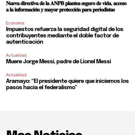
𝐍𝐮𝐞𝐯𝐚 𝐝𝐢𝐫𝐞𝐜𝐭𝐢𝐯𝐚 𝐝𝐞 𝐥𝐚 𝐀𝐍𝐏𝐁 𝐩𝐥𝐚𝐧𝐭𝐞𝐚 𝐬𝐞𝐠𝐮𝐫𝐨 𝐝𝐞 𝐯𝐢𝐝𝐚, 𝐚𝐜𝐜𝐞𝐬𝐨
𝐚 𝐥𝐚 𝐢𝐧𝐟𝐨𝐫𝐦𝐚𝐜𝐢𝐨́𝐧 𝐲 𝐦𝐚𝐲𝐨𝐫 𝐩𝐫𝐨𝐭𝐞𝐜𝐜𝐢𝐨́𝐧 𝐩𝐚𝐫𝐚 𝐩𝐞𝐫𝐢𝐨𝐝𝐢𝐬𝐭𝐚𝐬
Economía
Impuestos refuerza la seguridad digital de los
contribuyentes mediante el doble factor de
autenticación
Actualidad
Muere Jorge Messi, padre de Lionel Messi
Actualidad
Aramayo: “El presidente quiere que iniciemos los
pasos hacia el federalismo”