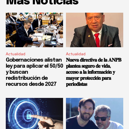
Mas Noticias
Actualidad
Actualidad
Gobernaciones alistan
𝐍𝐮𝐞𝐯𝐚 𝐝𝐢𝐫𝐞𝐜𝐭𝐢𝐯𝐚 𝐝𝐞 𝐥𝐚 𝐀𝐍𝐏𝐁
ley para aplicar el 50/50
𝐩𝐥𝐚𝐧𝐭𝐞𝐚 𝐬𝐞𝐠𝐮𝐫𝐨 𝐝𝐞 𝐯𝐢𝐝𝐚,
y buscan
𝐚𝐜𝐜𝐞𝐬𝐨 𝐚 𝐥𝐚 𝐢𝐧𝐟𝐨𝐫𝐦𝐚𝐜𝐢𝐨́𝐧 𝐲
redistribución de
𝐦𝐚𝐲𝐨𝐫 𝐩𝐫𝐨𝐭𝐞𝐜𝐜𝐢𝐨́𝐧 𝐩𝐚𝐫𝐚
recursos desde 2027
𝐩𝐞𝐫𝐢𝐨𝐝𝐢𝐬𝐭𝐚𝐬