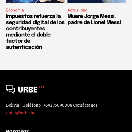
Economía
Actualidad
Impuestos refuerza la
Muere Jorge Messi,
seguridad digital de los
padre de Lionel Messi
contribuyentes
mediante el doble
factor de
autenticación
BO
URBE
Bolivia | Teléfono : +591 76090008 Contáctanos:
notas@urbe.bo