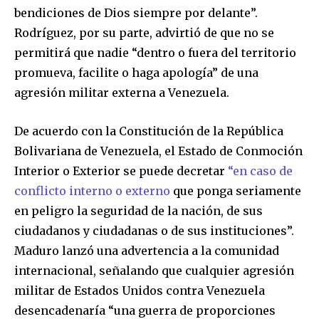
bendiciones de Dios siempre por delante”.
To subscribe, simply enter your email address on our website
or click the subscribe button below. Don't worry, we respect
Rodríguez, por su parte, advirtió de que no se
your privacy and won't spam your inbox. Your information is
permitirá que nadie “dentro o fuera del territorio
safe with us.
promueva, facilite o haga apología” de una
agresión militar externa a Venezuela.
De acuerdo con la Constitución de la República
SUBSCRIBE
Bolivariana de Venezuela, el Estado de Conmoción
Interior o Exterior se puede decretar
“en caso de
I've read and accept the
Privacy Policy
.
conflicto interno o externo
que ponga seriamente
en peligro la seguridad de la nación, de sus
ciudadanos y ciudadanas o de sus instituciones”.
Maduro lanzó una advertencia a la comunidad
internacional, señalando que cualquier agresión
militar de Estados Unidos contra Venezuela
desencadenaría “una guerra de proporciones