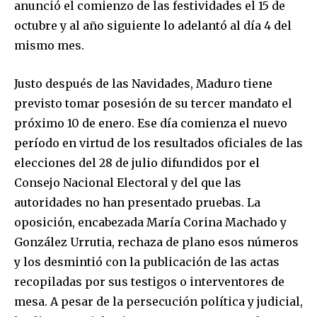
anunció el comienzo de las festividades el 15 de
octubre y al año siguiente lo adelantó al día 4 del
mismo mes.
Justo después de las Navidades, Maduro tiene
previsto tomar posesión de su tercer mandato el
próximo 10 de enero. Ese día comienza el nuevo
período en virtud de los resultados oficiales de las
elecciones del 28 de julio difundidos por el
Consejo Nacional Electoral y del que las
Join our community of
autoridades no han presentado pruebas. La
SUBSCRIBERS and be part of the
oposición, encabezada María Corina Machado y
conversation.
González Urrutia, rechaza de plano esos números
To subscribe, simply enter your email address on our website
y los desmintió con la publicación de las actas
or click the subscribe button below. Don't worry, we respect
recopiladas por sus testigos o interventores de
your privacy and won't spam your inbox. Your information is
mesa. A pesar de la persecución política y judicial,
safe with us.