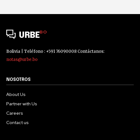
BO
URBE
Bolivia | Teléfono : +591 76090008 Contáctanos:
notas@urbe.bo
NOSOTROS
About Us
Partner with Us
Careers
Contact us