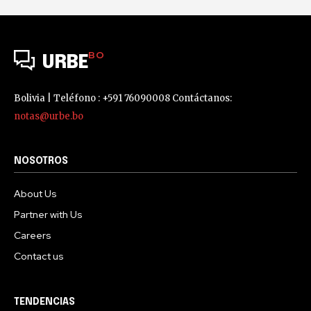
BO
URBE
Bolivia | Teléfono : +591 76090008 Contáctanos:
notas@urbe.bo
NOSOTROS
About Us
Partner with Us
Careers
Contact us
TENDENCIAS