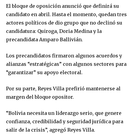
Join our community of
El bloque de oposición anunció que definirá su
SUBSCRIBERS and be part of the
candidato en abril. Hasta el momento, quedan tres
conversation.
actores políticos de dio grupo que no declinó su
candidatura: Quiroga, Doria Medina y la
To subscribe, simply enter your email address on our website
or click the subscribe button below. Don't worry, we respect
precandidata Amparo Ballivián.
your privacy and won't spam your inbox. Your information is
safe with us.
Los precandidatos firmaron algunos acuerdos y
alianzas “estratégicas” con algunos sectores para
“garantizar” su apoyo electoral.
Por su parte, Reyes Villa prefirió mantenerse al
SUBSCRIBE
margen del bloque opositor.
I've read and accept the
Privacy Policy
.
“Bolivia necesita un liderazgo serio, que genere
confianza, credibilidad y seguridad jurídica para
salir de la crisis”, agregó Reyes Villa.