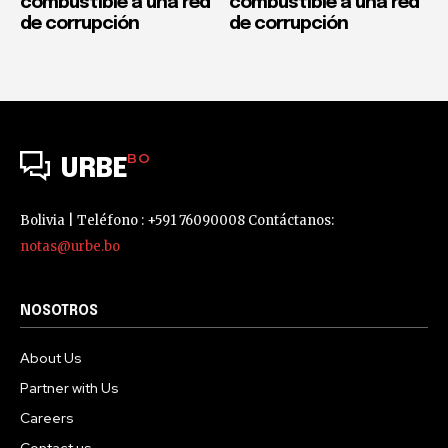
combustible a una red
combustible a una red
de corrupción
de corrupción
BO
URBE
Bolivia | Teléfono : +591 76090008 Contáctanos:
notas@urbe.bo
NOSOTROS
About Us
Partner with Us
Careers