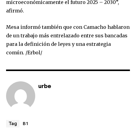
microeconómicamente el futuro 2025 – 2030”,
afirmó.
Join our community of
Mesa informó también que con Camacho hablaron
SUBSCRIBERS and be part of the
de un trabajo más entrelazado entre sus bancadas
conversation.
para la definición de leyes y una estrategia
To subscribe, simply enter your email address on our website
común. /Erbol/
or click the subscribe button below. Don't worry, we respect
your privacy and won't spam your inbox. Your information is
safe with us.
urbe
SUBSCRIBE
B1
Tag
I've read and accept the
Privacy Policy
.