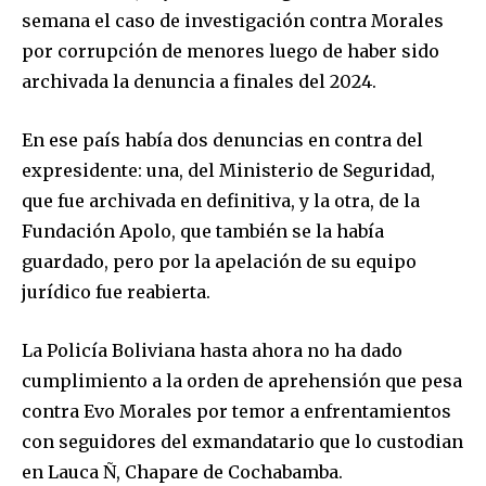
To subscribe, simply enter your email address on our website
semana el caso de investigación contra Morales
or click the subscribe button below. Don't worry, we respect
por corrupción de menores luego de haber sido
your privacy and won't spam your inbox. Your information is
archivada la denuncia a finales del 2024.
safe with us.
En ese país había dos denuncias en contra del
expresidente: una, del Ministerio de Seguridad,
que fue archivada en definitiva, y la otra, de la
SUBSCRIBE
Fundación Apolo, que también se la había
guardado, pero por la apelación de su equipo
I've read and accept the
Privacy Policy
.
jurídico fue reabierta.
La Policía Boliviana hasta ahora no ha dado
cumplimiento a la orden de aprehensión que pesa
contra Evo Morales por temor a enfrentamientos
con seguidores del exmandatario que lo custodian
en Lauca Ñ, Chapare de Cochabamba.