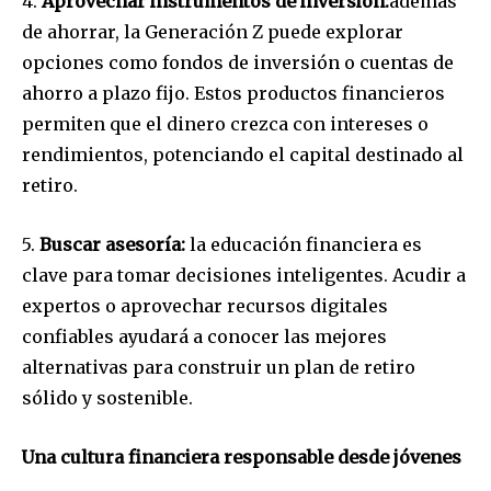
4.
Aprovechar instrumentos de inversión:
además
de ahorrar, la Generación Z puede explorar
opciones como fondos de inversión o cuentas de
ahorro a plazo fijo. Estos productos financieros
permiten que el dinero crezca con intereses o
rendimientos, potenciando el capital destinado al
retiro.
5.
Buscar
asesoría:
la educación financiera es
Join our community of
clave para tomar decisiones inteligentes. Acudir a
SUBSCRIBERS and be part of the
expertos o aprovechar recursos digitales
conversation.
confiables ayudará a conocer las mejores
alternativas para construir un plan de retiro
To subscribe, simply enter your email address on our website
sólido y sostenible.
or click the subscribe button below. Don't worry, we respect
your privacy and won't spam your inbox. Your information is
safe with us.
Una cultura financiera responsable desde jóvenes