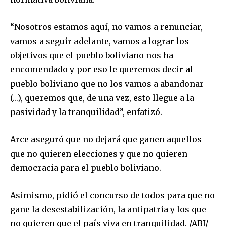
“Nosotros estamos aquí, no vamos a renunciar,
vamos a seguir adelante, vamos a lograr los
objetivos que el pueblo boliviano nos ha
encomendado y por eso le queremos decir al
Join our community of
pueblo boliviano que no los vamos a abandonar
SUBSCRIBERS and be part of the
(…), queremos que, de una vez, esto llegue a la
conversation.
pasividad y la tranquilidad”, enfatizó.
To subscribe, simply enter your email address on our website
or click the subscribe button below. Don't worry, we respect
Arce aseguró que no dejará que ganen aquellos
your privacy and won't spam your inbox. Your information is
safe with us.
que no quieren elecciones y que no quieren
democracia para el pueblo boliviano.
Asimismo, pidió el concurso de todos para que no
gane la desestabilización, la antipatria y los que
SUBSCRIBE
no quieren que el país viva en tranquilidad. /ABI/