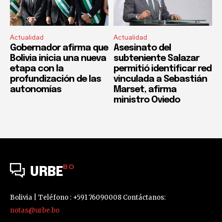
Actualidad
Actualidad
Gobernador afirma que
Asesinato del
Bolivia inicia una nueva
subteniente Salazar
etapa con la
permitió identificar red
profundización de las
vinculada a Sebastián
autonomías
Marset, afirma
ministro Oviedo
BO
URBE
Bolivia | Teléfono : +591 76090008 Contáctanos:
notas@urbe.bo