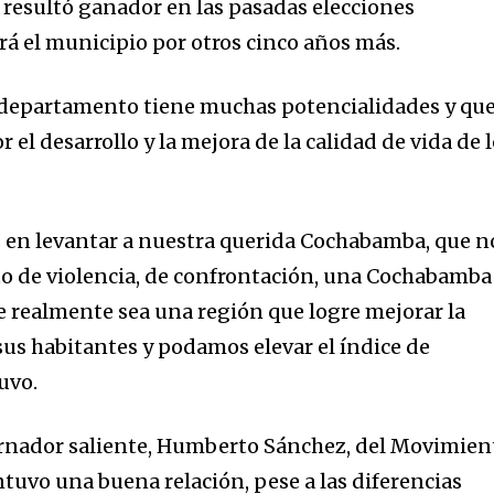
n resultó ganador en las pasadas elecciones
á el municipio por otros cinco años más.
l departamento tiene muchas potencialidades y que
r el desarrollo y la mejora de la calidad de vida de 
nity of
 en levantar a nuestra querida Cochabamba, que n
d be part
o de violencia, de confrontación, una Cochabamba
 realmente sea una región que logre mejorar la
tion.
sus habitantes y podamos elevar el índice de
mail address on our website or click
uvo.
t worry, we respect your privacy and
I've read and a
mation is safe with us.
ernador saliente, Humberto Sánchez, del Movimien
tuvo una buena relación, pese a las diferencias