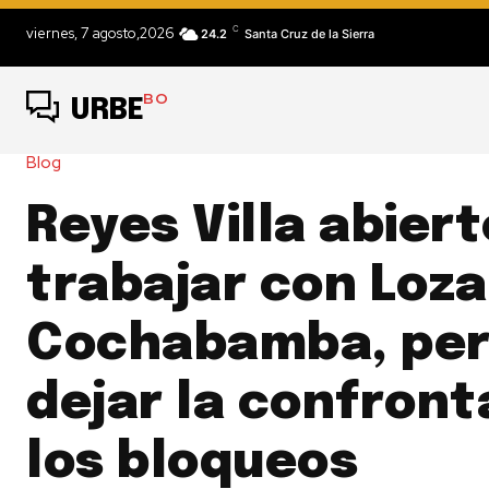
C
viernes, 7 agosto,2026
24.2
Santa Cruz de la Sierra
BO
URBE
Blog
Reyes Villa abiert
trabajar con Loza
Cochabamba, per
dejar la confront
los bloqueos