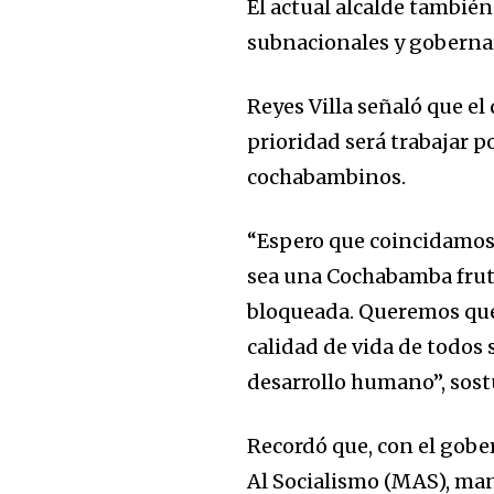
El actual alcalde tambié
subnacionales y gobernar
Reyes Villa señaló que e
prioridad será trabajar po
cochabambinos.
Join our commu
“Espero que coincidamos
SUBSCRIBERS an
sea una Cochabamba frut
bloqueada. Queremos que
of the conversa
calidad de vida de todos 
To subscribe, simply enter your e
desarrollo humano”, sost
the subscribe button below. Don'
won't spam your inbox. Your infor
Recordó que, con el gob
Al Socialismo (MAS), man