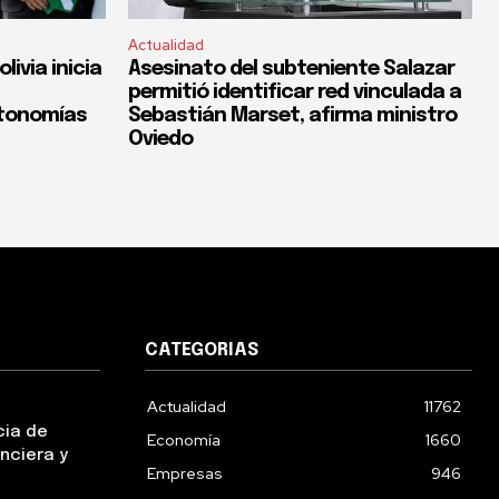
Actualidad
ivia inicia
Asesinato del subteniente Salazar
permitió identificar red vinculada a
utonomías
Sebastián Marset, afirma ministro
Oviedo
CATEGORIAS
Actualidad
11762
cia de
Economía
1660
nciera y
Empresas
946