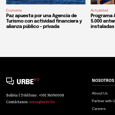
Economía
Actualidad
Paz apuesta por una Agencia de
Programa 
Turismo con actividad financiera y
5.000 ante
alianza público – privada
instaladas 
BO
NOSOTROS
URBE
About Us
Bolivia | Teléfono : +591 76090008
Partner with 
Contáctanos:
notas@urbe.bo
Careers