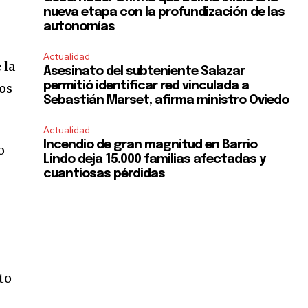
nueva etapa con la profundización de las
autonomías
Actualidad
 la
Asesinato del subteniente Salazar
permitió identificar red vinculada a
los
Sebastián Marset, afirma ministro Oviedo
Actualidad
Incendio de gran magnitud en Barrio
o
Lindo deja 15.000 familias afectadas y
cuantiosas pérdidas
SUBSCRIBE
ccept the
Privacy Policy
.
to