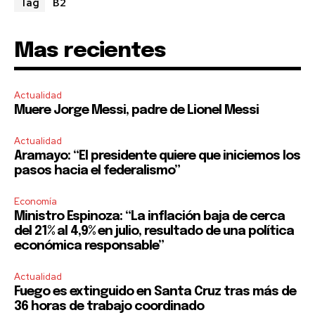
B2
Tag
SUBSCRIBE
Mas recientes
I've read and accept the
Privacy Policy
.
Actualidad
Muere Jorge Messi, padre de Lionel Messi
Actualidad
Aramayo: “El presidente quiere que iniciemos los
pasos hacia el federalismo”
Economía
Ministro Espinoza: “La inflación baja de cerca
del 21% al 4,9% en julio, resultado de una política
económica responsable”
Actualidad
Fuego es extinguido en Santa Cruz tras más de
36 horas de trabajo coordinado