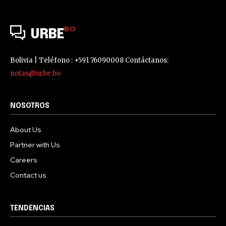
BO
URBE
Bolivia | Teléfono : +591 76090008 Contáctanos:
notas@urbe.bo
NOSOTROS
About Us
Partner with Us
Careers
Contact us
TENDENCIAS