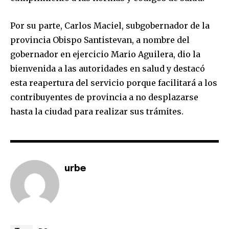
Por su parte, Carlos Maciel, subgobernador de la
provincia Obispo Santistevan, a nombre del
gobernador en ejercicio Mario Aguilera, dio la
bienvenida a las autoridades en salud y destacó
esta reapertura del servicio porque facilitará a los
contribuyentes de provincia a no desplazarse
hasta la ciudad para realizar sus trámites.
Join our community of
SUBSCRIBERS and be part of the
conversation.
To subscribe, simply enter your email address on our website
urbe
or click the subscribe button below. Don't worry, we respect
your privacy and won't spam your inbox. Your information is
safe with us.