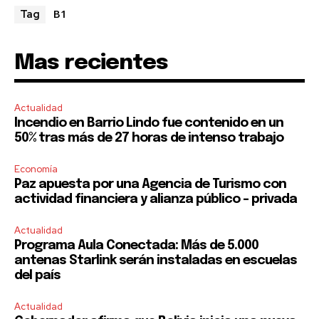
B1
Tag
Mas recientes
SUBSCRIBE
I've read and accept the
Privacy Policy
.
Actualidad
Incendio en Barrio Lindo fue contenido en un
50% tras más de 27 horas de intenso trabajo
Economía
Paz apuesta por una Agencia de Turismo con
actividad financiera y alianza público – privada
Actualidad
Programa Aula Conectada: Más de 5.000
antenas Starlink serán instaladas en escuelas
del país
Actualidad