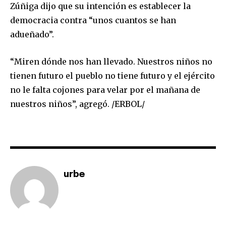
Zúñiga dijo que su intención es establecer la
democracia contra “unos cuantos se han
adueñado”.
“Miren dónde nos han llevado. Nuestros niños no
tienen futuro el pueblo no tiene futuro y el ejército
no le falta cojones para velar por el mañana de
nuestros niños”, agregó. /ERBOL/
Join our community of
SUBSCRIBERS and be part of the
conversation.
urbe
To subscribe, simply enter your email address on our website
or click the subscribe button below. Don't worry, we respect
your privacy and won't spam your inbox. Your information is
safe with us.