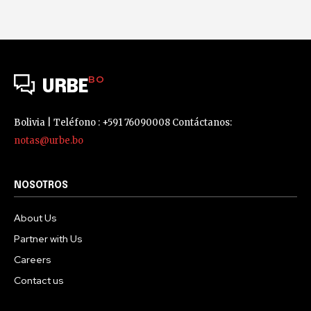
BO
URBE
Bolivia | Teléfono : +591 76090008 Contáctanos:
notas@urbe.bo
NOSOTROS
About Us
Partner with Us
Careers
Contact us