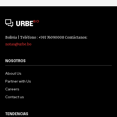
BO
URBE
Bolivia | Teléfono : +591 76090008 Contáctanos:
notas@urbe.bo
NOSOTROS
About Us
Partner with Us
Careers
Contact us
TENDENCIAS