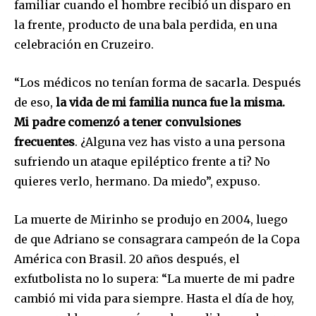
familiar cuando el hombre recibió un disparo en
la frente, producto de una bala perdida, en una
celebración en Cruzeiro.
“Los médicos no tenían forma de sacarla. Después
de eso,
la vida de mi familia nunca fue la misma.
Mi padre comenzó a tener convulsiones
frecuentes
. ¿Alguna vez has visto a una persona
sufriendo un ataque epiléptico frente a ti? No
Join our community of
quieres verlo, hermano. Da miedo”, expuso.
SUBSCRIBERS and be part of the
conversation.
La muerte de Mirinho se produjo en 2004, luego
To subscribe, simply enter your email address on our website
de que Adriano se consagrara campeón de la Copa
or click the subscribe button below. Don't worry, we respect
América con Brasil. 20 años después, el
your privacy and won't spam your inbox. Your information is
safe with us.
exfutbolista no lo supera: “La muerte de mi padre
cambió mi vida para siempre. Hasta el día de hoy,