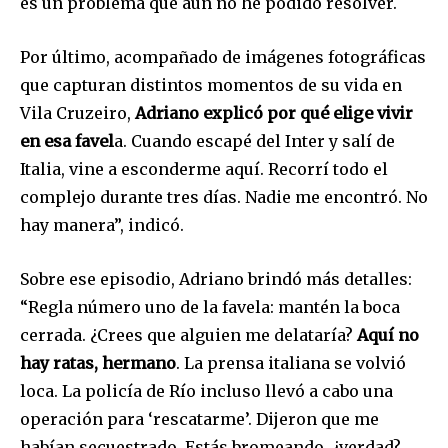
es un problema que aún no he podido resolver.
Por último, acompañado de imágenes fotográficas
SUBSCRIBE
que capturan distintos momentos de su vida en
Vila Cruzeiro,
Adriano explicó por qué elige vivir
I've read and accept the
Privacy Policy
.
en esa favel
a. ​Cuando escapé del Inter y salí de
Italia, vine a esconderme aquí. Recorrí todo el
complejo durante tres días. Nadie me encontró. No
hay manera”, indicó.
Sobre ese episodio, Adriano brindó más detalles:
“Regla número uno de la favela: mantén la boca
cerrada. ¿Crees que alguien me delataría?
Aquí no
hay ratas, hermano
. La prensa italiana se volvió
loca. La policía de Río incluso llevó a cabo una
operación para ‘rescatarme’. Dijeron que me
habían secuestrado. Estás bromeando, ¿verdad?