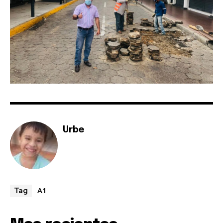
Join our community of
SUBSCRIBERS and be part of the
conversation.
Urbe
To subscribe, simply enter your email address on our website
or click the subscribe button below. Don't worry, we respect
your privacy and won't spam your inbox. Your information is
safe with us.
A1
Tag