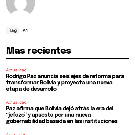
To subscribe, simply enter your email address on our website
or click the subscribe button below. Don't worry, we respect
your privacy and won't spam your inbox. Your information is
safe with us.
A1
Tag
Mas recientes
SUBSCRIBE
Actualidad
Rodrigo Paz anuncia seis ejes de reforma para
I've read and accept the
Privacy Policy
.
transformar Bolivia y proyecta una nueva
etapa de desarrollo
Actualidad
Paz afirma que Bolivia dejó atrás la era del
“jefazo” y apuesta por una nueva
gobernabilidad basada en las instituciones
Actualidad