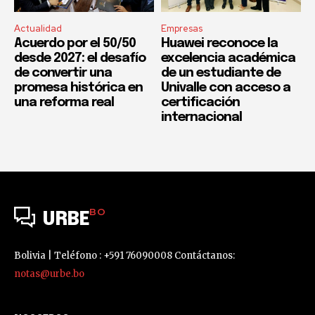
Actualidad
Empresas
Acuerdo por el 50/50
Huawei reconoce la
desde 2027: el desafío
excelencia académica
de convertir una
de un estudiante de
promesa histórica en
Univalle con acceso a
una reforma real
certificación
internacional
BO
URBE
Bolivia | Teléfono : +591 76090008 Contáctanos:
notas@urbe.bo