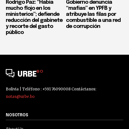
Rodrigo Paz: “Había
Gobierno denuncia
mucho flojo en los
“mafias” en YPFB y
ministerios”; defiende
atribuye las filas por
reducción del gabinete
combustible a una red
y recorte del gasto
de corrupción
público
BO
URBE
Bolivia | Teléfono : +591 76090008 Contáctanos:
notas@urbe.bo
NOSOTROS
About Us