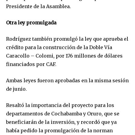
Presidente de la Asamblea.
Otra ley promulgada
Join our community of
Rodríguez también promulgó la ley que aprueba el
SUBSCRIBERS and be part of the
crédito para la construcción de la Doble Vía
conversation.
Caracollo – Colomi, por 176 millones de dólares
financiados por CAF.
To subscribe, simply enter your email address on our website
or click the subscribe button below. Don't worry, we respect
your privacy and won't spam your inbox. Your information is
Ambas leyes fueron aprobadas en la misma sesión
safe with us.
de junio.
Resaltó la importancia del proyecto para los
departamentos de Cochabamba y Oruro, que se
beneficiarán de la inversión, y recordó que ya
SUBSCRIBE
había pedido la promulgación de la norman