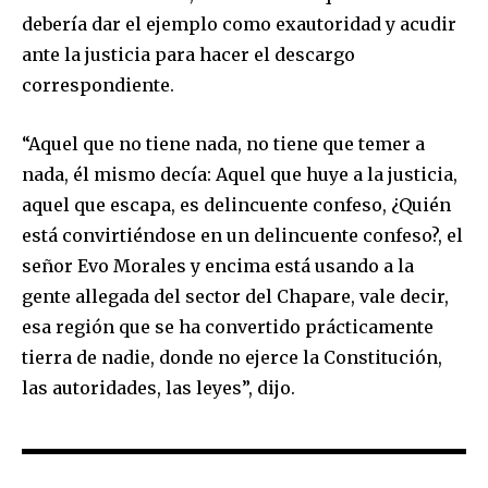
debería dar el ejemplo como exautoridad y acudir
ante la justicia para hacer el descargo
correspondiente.
“Aquel que no tiene nada, no tiene que temer a
nada, él mismo decía: Aquel que huye a la justicia,
Join our community of
aquel que escapa, es delincuente confeso, ¿Quién
SUBSCRIBERS and be part of the
está convirtiéndose en un delincuente confeso?, el
conversation.
señor Evo Morales y encima está usando a la
To subscribe, simply enter your email address on our website
gente allegada del sector del Chapare, vale decir,
or click the subscribe button below. Don't worry, we respect
esa región que se ha convertido prácticamente
your privacy and won't spam your inbox. Your information is
safe with us.
tierra de nadie, donde no ejerce la Constitución,
las autoridades, las leyes”, dijo.