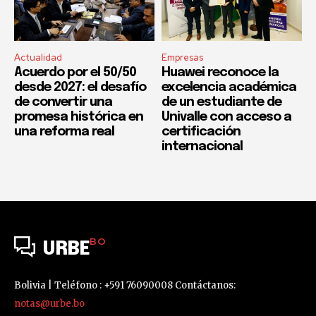
Actualidad
Empresas
Acuerdo por el 50/50
Huawei reconoce la
desde 2027: el desafío
excelencia académica
de convertir una
de un estudiante de
promesa histórica en
Univalle con acceso a
una reforma real
certificación
internacional
BO
URBE
Bolivia | Teléfono : +591 76090008 Contáctanos:
notas@urbe.bo