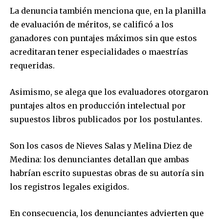
Join our community of
La denuncia también menciona que, en la planilla
SUBSCRIBERS and be part of the
de evaluación de méritos, se calificó a los
conversation.
ganadores con puntajes máximos sin que estos
To subscribe, simply enter your email address on our website
acreditaran tener especialidades o maestrías
or click the subscribe button below. Don't worry, we respect
requeridas.
your privacy and won't spam your inbox. Your information is
safe with us.
Asimismo, se alega que los evaluadores otorgaron
puntajes altos en producción intelectual por
supuestos libros publicados por los postulantes.
SUBSCRIBE
Son los casos de Nieves Salas y Melina Diez de
Medina: los denunciantes detallan que ambas
I've read and accept the
Privacy Policy
.
habrían escrito supuestas obras de su autoría sin
los registros legales exigidos.
En consecuencia, los denunciantes advierten que