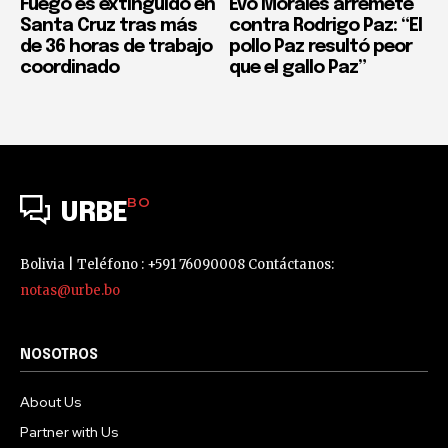
Fuego es extinguido en
Evo Morales arremete
Santa Cruz tras más
contra Rodrigo Paz: “El
de 36 horas de trabajo
pollo Paz resultó peor
coordinado
que el gallo Paz”
BO
URBE
Bolivia | Teléfono : +591 76090008 Contáctanos:
notas@urbe.bo
NOSOTROS
About Us
Partner with Us