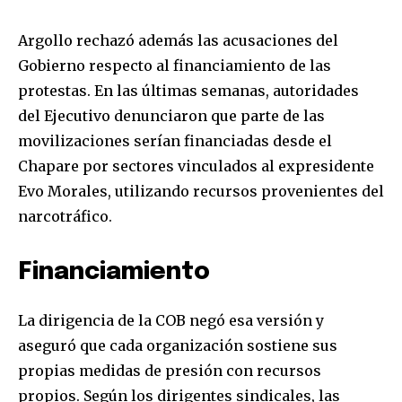
Argollo rechazó además las acusaciones del
Gobierno respecto al financiamiento de las
protestas. En las últimas semanas, autoridades
del Ejecutivo denunciaron que parte de las
movilizaciones serían financiadas desde el
Chapare por sectores vinculados al expresidente
Evo Morales, utilizando recursos provenientes del
narcotráfico.
Financiamiento
Join our community of
SUBSCRIBERS and be part of the
La dirigencia de la COB negó esa versión y
conversation.
aseguró que cada organización sostiene sus
To subscribe, simply enter your email address on our website
propias medidas de presión con recursos
or click the subscribe button below. Don't worry, we respect
propios. Según los dirigentes sindicales, las
your privacy and won't spam your inbox. Your information is